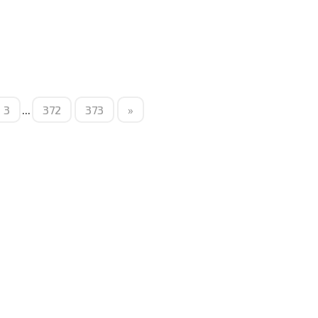
3
...
372
373
»