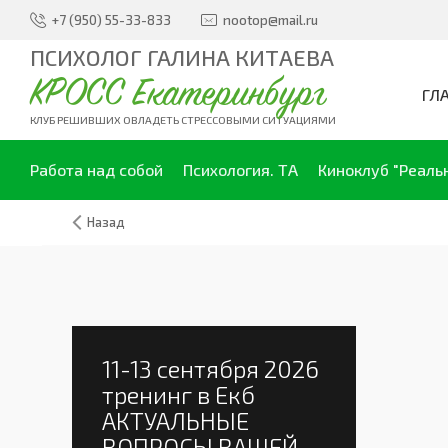
+7 (950) 55-33-833
nootop@mail.ru
ПСИХОЛОГ ГАЛИНА КИТАЕВА
КРОСС Екатеринбург
ГЛ
КЛУБ РЕШИВШИХ ОВЛАДЕТЬ СТРЕССОВЫМИ СИТУАЦИЯМИ
Работа над собой
Психология. ТА
Киноклуб "Реаль
Назад
бря 2026
Екб
ЫЕ
ВАШЕЙ