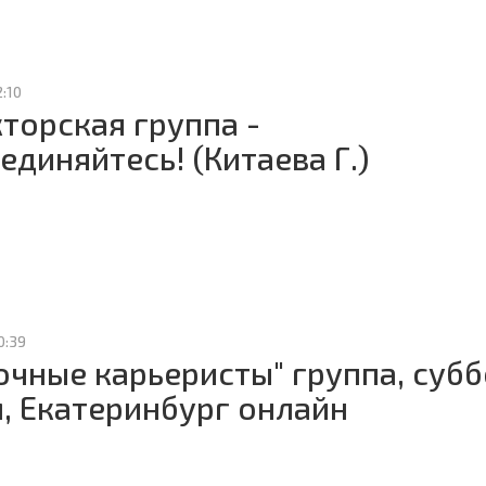
2:10
торская группа -
единяйтесь! (Китаева Г.)
0:39
очные карьеристы" группа, суб
, Екатеринбург онлайн