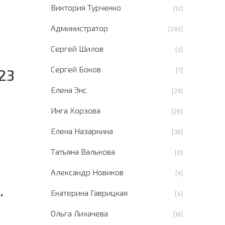
Виктория Турченко
[12]
Администратор
[293]
Сергей Шилов
[3]
Сергей Боков
23
[7]
Елена Энс
[29]
Инга Хорзова
[28]
Елена Назаркина
[36]
Татьяна Валькова
[0]
Александр Новиков
[9]
.
Екатерина Гаврицкая
[4]
Ольга Лихачева
[16]