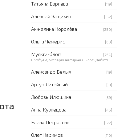
Татьяна Барнева
[119]
Алексей Чащихин
[152]
Анжелика Королёва
[250]
Ольга Чемерис
[60]
Мульти-блог!
[754]
Пробуем, экспериментируем. Блог-Дебют!
Александр Белых
[19]
Артур Литейный
[51]
Любовь Илюшина
[59]
бота
Анна Кузнецова
[45]
Елена Петросянц
[122]
Олег Каримов
[110]