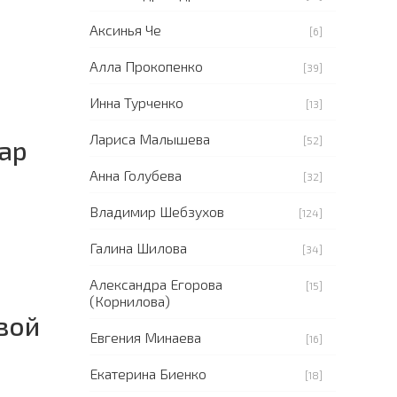
Аксинья Че
[6]
Алла Прокопенко
[39]
Инна Турченко
[13]
Лариса Малышева
[52]
нар
Анна Голубева
[32]
Владимир Шебзухов
[124]
Галина Шилова
[34]
Александра Егорова
[15]
(Корнилова)
вой
Евгения Минаева
[16]
Екатерина Биенко
[18]