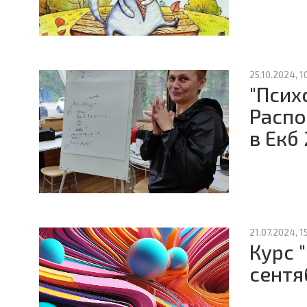
25.10.2024, 1
"Псих
Распо
в Екб
21.07.2024, 1
Курс 
сентя