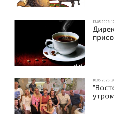
13.05.2026, 1
Дирек
присо
10.05.2026, 2
"Вост
утром