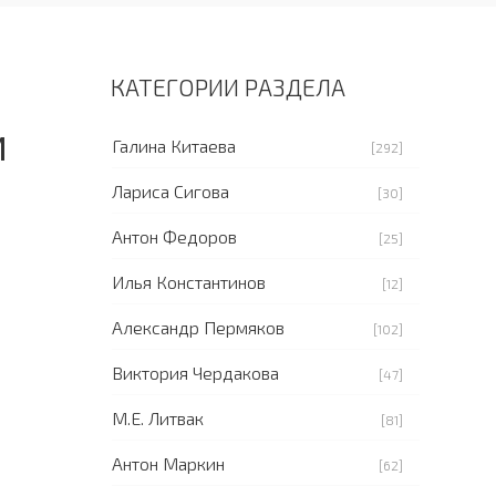
КАТЕГОРИИ РАЗДЕЛА
И
Галина Китаева
[292]
Лариса Сигова
[30]
Антон Федоров
[25]
Илья Константинов
[12]
Александр Пермяков
[102]
Виктория Чердакова
[47]
М.Е. Литвак
[81]
Антон Маркин
[62]