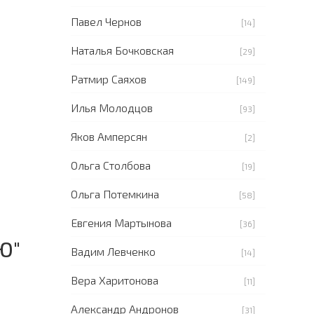
Павел Чернов
[14]
Наталья Бочковская
[29]
Ратмир Саяхов
[149]
Илья Молодцов
[93]
Яков Амперсян
[2]
Ольга Столбова
[19]
Ольга Потемкина
[58]
Евгения Мартынова
[36]
Ю"
Вадим Левченко
[14]
Вера Харитонова
[11]
Александр Андронов
[31]