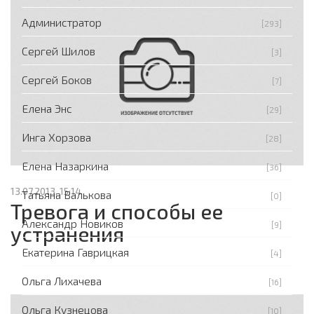
Администратор
[293]
Сергей Шилов
[3]
Сергей Боков
[7]
Елена Энс
[29]
Инга Хорзова
[28]
Елена Назаркина
[36]
13.07.2013, 15:14
Татьяна Валькова
[0]
Тревога и способы ее
Александр Новиков
[9]
устранения
Екатерина Гаврицкая
[4]
Ольга Лихачева
[16]
Ольга Кузнецова
[10]