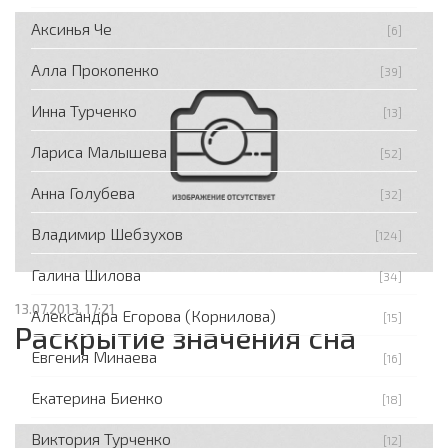
Аксинья Че
[6]
Алла Прокопенко
[39]
Инна Турченко
[13]
Лариса Малышева
[52]
Анна Голубева
[32]
Владимир Шебзухов
[124]
Галина Шилова
[34]
13.07.2013, 17:21
Александра Егорова (Корнилова)
[15]
Раскрытие значения сна
Евгения Минаева
[16]
Екатерина Биенко
[18]
Виктория Турченко
[12]