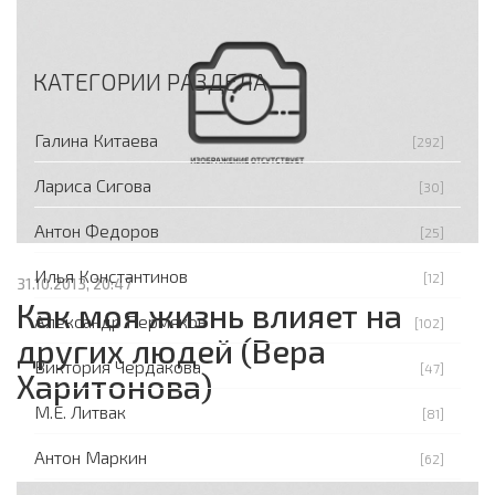
КАТЕГОРИИ РАЗДЕЛА
Галина Китаева
[292]
Лариса Сигова
[30]
Антон Федоров
[25]
Илья Константинов
[12]
31.10.2013, 20:47
Как моя жизнь влияет на
Александр Пермяков
[102]
других людей (Вера
Виктория Чердакова
[47]
Харитонова)
М.Е. Литвак
[81]
Антон Маркин
[62]