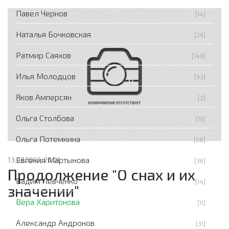
Павел Чернов
[14]
Наталья Бочковская
[29]
Ратмир Саяхов
[149]
Илья Молодцов
[93]
Яков Амперсян
[2]
Ольга Столбова
[19]
Ольга Потемкина
[58]
Евгения Мартынова
13.07.2013, 20:01
[36]
Продолжение "О снах и их
Вадим Левченко
[14]
значении"
Вера Харитонова
[11]
Александр Андронов
[31]