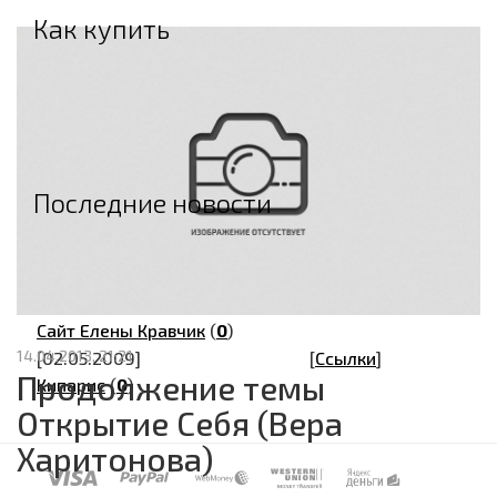
Как купить
Оплата
Доставка
Возврат
Гарантия
Последние новости
[02.05.2009]
[
Ссылки
]
Екатеринбург.Самопознание.Ру
(
0
)
[02.05.2009]
[
Ссылки
]
Сайт Елены Кравчик
(
0
)
14.04.2013, 21:21
[02.05.2009]
[
Ссылки
]
Продолжение темы
Кипарис
(
0
)
Открытие Себя (Вера
Харитонова)