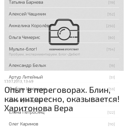
Татьяна Барнева
[119]
Алексей Чащихин
[152]
Анжелика Королёва
[250]
Ольга Чемерис
[60]
Мульти-блог!
[754]
Пробуем, экспериментируем. Блог-Дебют!
Александр Белых
[19]
Артур Литейный
[51]
17.07.2013, 13:49
Опыт в переговорах. Блин,
Любовь Илюшина
[59]
как интересно, оказывается!
Анна Кузнецова
[45]
Харитонова Вера
Елена Петросянц
[122]
Олег Каримов
[110]